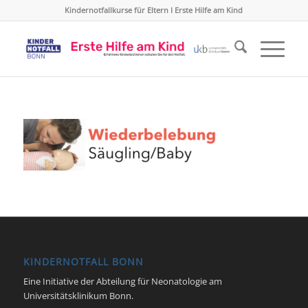
Kindernotfallkurse für Eltern I Erste Hilfe am Kind
KINDERNOTFALL BONN
Eine Initiative der Abteilung für Neonatologie am
Universitätsklinikum Bonn.