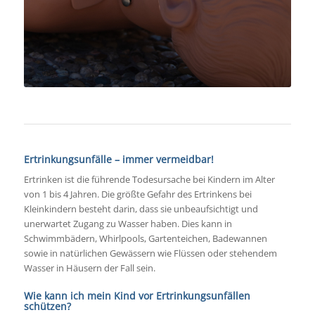
Ertrinkungsunfälle – immer vermeidbar!
Ertrinken ist die führende Todesursache bei Kindern im Alter
von 1 bis 4 Jahren. Die größte Gefahr des Ertrinkens bei
Kleinkindern besteht darin, dass sie unbeaufsichtigt und
unerwartet Zugang zu Wasser haben. Dies kann in
Schwimmbädern, Whirlpools, Gartenteichen, Badewannen
sowie in natürlichen Gewässern wie Flüssen oder stehendem
Wasser in Häusern der Fall sein.
Wie kann ich mein Kind vor Ertrinkungsunfällen
schützen?