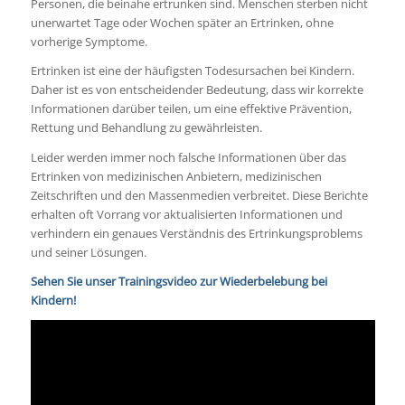
Personen, die beinahe ertrunken sind. Menschen sterben nicht
unerwartet Tage oder Wochen später an Ertrinken, ohne
vorherige Symptome.
Ertrinken ist eine der häufigsten Todesursachen bei Kindern.
Daher ist es von entscheidender Bedeutung, dass wir korrekte
Informationen darüber teilen, um eine effektive Prävention,
Rettung und Behandlung zu gewährleisten.
Leider werden immer noch falsche Informationen über das
Ertrinken von medizinischen Anbietern, medizinischen
Zeitschriften und den Massenmedien verbreitet. Diese Berichte
erhalten oft Vorrang vor aktualisierten Informationen und
verhindern ein genaues Verständnis des Ertrinkungsproblems
und seiner Lösungen.
Sehen Sie unser Trainingsvideo zur Wiederbelebung bei
Kindern!