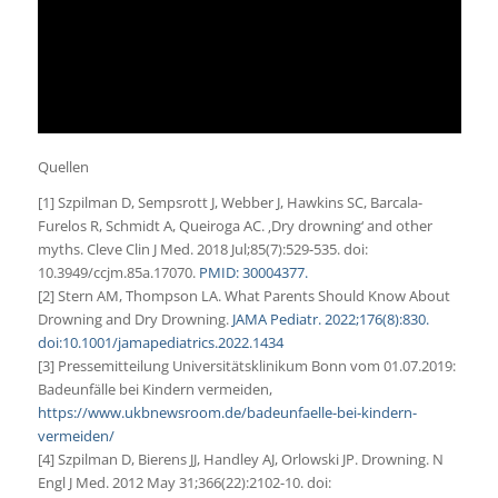
Quellen
[1] Szpilman D, Sempsrott J, Webber J, Hawkins SC, Barcala-
Furelos R, Schmidt A, Queiroga AC. ‚Dry drowning‘ and other
myths. Cleve Clin J Med. 2018 Jul;85(7):529-535. doi:
10.3949/ccjm.85a.17070.
PMID: 30004377.
[2] Stern AM, Thompson LA. What Parents Should Know About
Drowning and Dry Drowning.
JAMA Pediatr. 2022;176(8):830.
doi:10.1001/jamapediatrics.2022.1434
[3] Pressemitteilung Universitätsklinikum Bonn vom 01.07.2019:
Badeunfälle bei Kindern vermeiden,
https://www.ukbnewsroom.de/badeunfaelle-bei-kindern-
vermeiden/
[4] Szpilman D, Bierens JJ, Handley AJ, Orlowski JP. Drowning. N
Engl J Med. 2012 May 31;366(22):2102-10. doi: