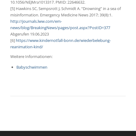
10.1056/NEJMra1013317. PMID: 22646632.
[5] Hawkins SC, Sempsrott J, Schmidt A. “Drowning” in a sea of
misinformation. Emergency Medicine News 2017; 39(8):1.
http://journals.lww.com/em-
news/blog/BreakingNews/pages/post.aspx?PostID=377
Abgerufen 19.06.2023
[6]
https://www.kindernotfall-bonn.de/wiederbelebung-
reanimation-kind/
Weitere Informationen:
Babyschwimmen