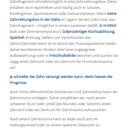
Zahnfragment schnellstmöglich in eine Zahnrettungsbox. Diese
erhalten sie in Apotheken und häufig auch in Schulen,
Kindergärten, Sportvereinen oder Zahnarztpraxen. Wenn
keine
Zahnrettungsbox in der Nähe
ist, lagern Sie den Zahn bzw. das
Zahnfragment – möglichst in einem sauberen Gefäß-
in H-Milch
(kalt oder Zimmertemperatur),
0,9prozentiger Kochsalzlösung,
Speichel
(Achtung: Gefahr von Verschlucken des
Zahns/Zahnteils wenn er im Mund des Traumapatienten bleibt-
daher bei kleineren Kindern eher eine ungeeignete
Aufbewahrung) oder in
Frischhaltefolie
zwischen und suchen sie
zügig einen Zahnarzt oder ein Zentrum für Frontzahntrauma
auf.
Je schneller der Zahn versorgt werden kann, desto besser die
Prognose.
Auch ohne offensichtliche Schmerzen und Zahnverlust kann ein
Zahntrauma vorliegen. Daher empfehlen wir, nach einem
schweren Sturz oder Unfall des Mundes oder Gesichts einen
Zahnarzt oder ein Zentrum für Zahntrauma aufzusuchen.
Nach einem Zahntrauma kann es leider auch erst im
Heilungsverlauf oder zu einem späteren Zeitpunkt zu