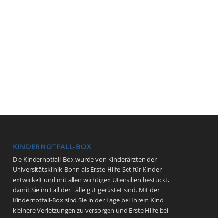
KINDERNOTFALL-BOX
Die Kindernotfall-Box wurde von Kinderärzten der
Universitätsklinik-Bonn als Erste-Hilfe-Set für Kinder
entwickelt und mit allen wichtigen Utensilien bestückt,
damit Sie im Fall der Fälle gut gerüstet sind. Mit der
Kindernotfall-Box sind Sie in der Lage bei Ihrem Kind
kleinere Verletzungen zu versorgen und Erste Hilfe bei