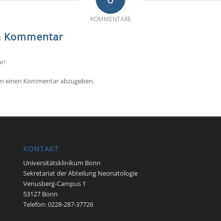
KOMMENTARE
en Kommentar
r!
um einen Kommentar abzugeben.
KONTAKT
Universitätsklinikum Bonn
Sekretariat der Abteilung Neonatologie
Venusberg-Campus 1
53127 Bonn
Telefon: 0228-287-37726