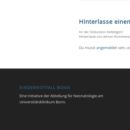
Hinterlasse ein
An der Diskussion beteiligen?
Hinterlasse uns deinen Kommenta
Du musst
angemeldet
sein, 
KINDERNOTFALL BONN
Eine Initiative der Abteilung für Neonatologie am
Universitätsklinikum Bonn.