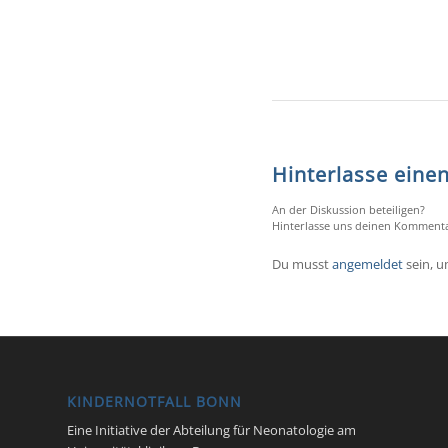
Hinterlasse ein
An der Diskussion beteiligen?
Hinterlasse uns deinen Kommenta
Du musst
angemeldet
sein, 
KINDERNOTFALL BONN
Eine Initiative der Abteilung für Neonatologie am