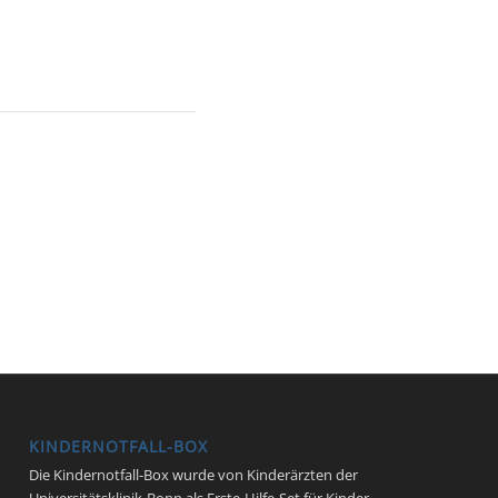
KINDERNOTFALL-BOX
Die Kindernotfall-Box wurde von Kinderärzten der