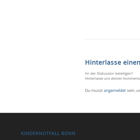
Hinterlasse ein
An der Diskussion beteiligen?
Hinterlasse uns deinen Kommenta
Du musst
angemeldet
sein, 
KINDERNOTFALL BONN